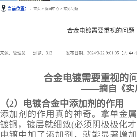
当前位置：
：
首页
>
新闻中心
>
常见问题
合金电镀需要重视的问题
来源：管理员
浏览：
312
发布日期：2024/3/22 9:01:05【
大
中
合金电镀需要重视的
——摘自《实
（2）
电镀合金中添加剂的作用
添加剂的作用真的神奇。拿单金
镀铜，镀
层就细致
(必须
阴极
极化才
电
镀
中加了
添加剂
，就能
显
著
增