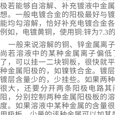
极若能够自溶解、补充镀液中金
想
。
一
般电镀合金的阳极最好与
能均勾溶解，恰好补充电镀合金
例如，电镀黄铜，使用铜
:锌为7.
一
般来说溶解的
铜
、锌金属离
尚若溶液中的某种金属离子偏低
了，可以挂一二块铜板，很快就
种金属阳极的，如
镍铁
合金。镀
镀层含量少的，少挂些。如果两
很大，还要分开两条阳极电路其
阻，
分别控制两种金属阳极板的
度。如果
溶
液中某种金属的含量
用极板，少量的该种
金
属可以加其