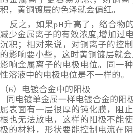
积，黄
铜
镀层的色泽就会偏红。
反之，如果
pH升高了，络合物
减少金属离子的有效浓度,增加过
沉积
；
相对来说，对铜离子的控
的影响要小
些
，这时黄铜镀层就会
影响金属离子的电极电位。同一
性溶液中的电极电位是不一样的
。
（6）
电镀合金中的阳极
同电镀单金属
一
样电镀合金的阳
属表面有一层很厚的钝化膜，阻
根也无法放电，这样的阳极不能
极的材料，形状要能控制电流在